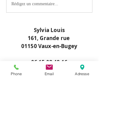
Rédigez un commentaire...
Sylvia Louis
161, Grande rue
01150 Vaux-en-Bugey
06 15 02 48 16
sylviareflexo@gmail.com
Phone
Email
Adresse
Prendre RDV maintenant
Appeler