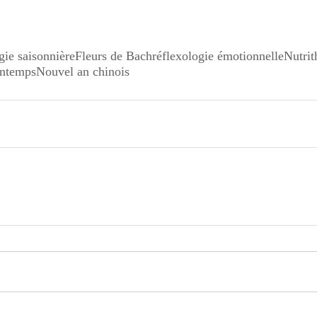
gie saisonnière
Fleurs de Bach
réflexologie émotionnelle
Nutrit
intemps
Nouvel an chinois