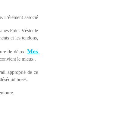
. L'élément associé 
anes Foie- Vésicule 
ments et les tendons, 
Mes 
cure de détox. 
 convient le mieux . 
vail approprié de ce 
déséquilibrées. 
entoure. 