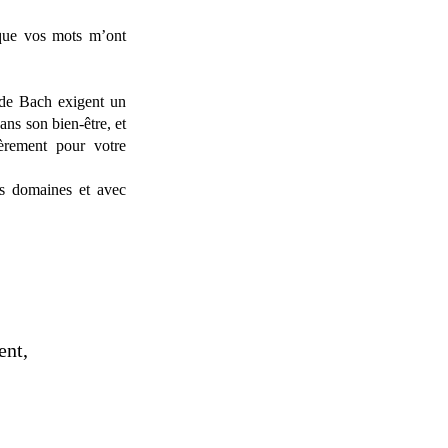
que vos mots m’ont 
 de Bach exigent un 
ns son bien-être, et 
èrement pour votre 
s domaines et avec 
nt, 