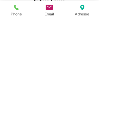
Sylvia Louis
161, Grande rue
Phone
Email
Adresse
01150 Vaux-en-Bugey
06 15 02 48 16
sylviareflexo@gmail.com
Prendre RDV maintenant
Appeler