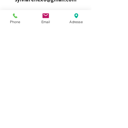
Prendre RDV maintenant
Appeler
Phone
Email
Adresse