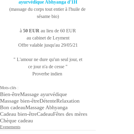
ayurvédique Abhyanga d'1H
(massage du corps tout entier à l'huile de 
sésame bio)
à 
50 EUR 
au lieu de 60 EUR
au cabinet de Leyment
Offre valable jusqu'au 29/05/21
" L'amour ne dure qu'un seul jour, et
ce jour n'a de cesse "
Proverbe indien 
Mots-clés :
Bien-être
Massage ayurvédique
Massage bien-être
Détente
Relaxation
Bon cadeau
Massage Abhyanga
Cadeau bien-être
Cadeau
Fêtes des mères
Chèque cadeau
Evenements