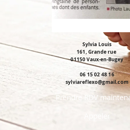
Sylvia Louis
161, Grande rue
01150 Vaux-en-Bugey
06 15 02 48 16
sylviareflexo@gmail.com
Prendre RDV mainten
Appeler