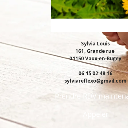
Sylvia Louis
161, Grande rue
01150 Vaux-en-Bugey
06 15 02 48 16
sylviareflexo@gmail.com
Prendre RDV mainten
Appeler