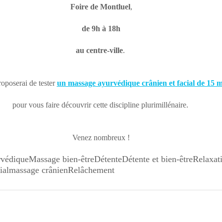
Foire de Montluel
, 
de 9h à 18h
au centre-ville
. 
oposerai de tester 
un massage ayurvédique crânien et facial de 15 m
pour vous faire découvrir cette discipline plurimillénaire. 
Venez nombreux !
rvédique
Massage bien-être
Détente
Détente et bien-être
Relaxat
ial
massage crânien
Relâchement